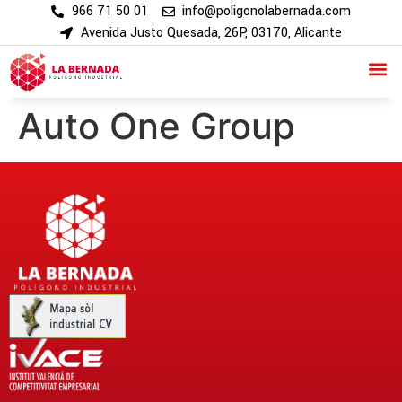
966 71 50 01
info@poligonolabernada.com
Avenida Justo Quesada, 26P, 03170, Alicante
Auto One Group