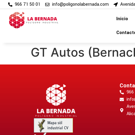
966 71 50 01
info@poligonolabernada.com
Avenida
Inicio
Contact
GT Autos (Bernac
Conta
966 
inf
Aven
Alic