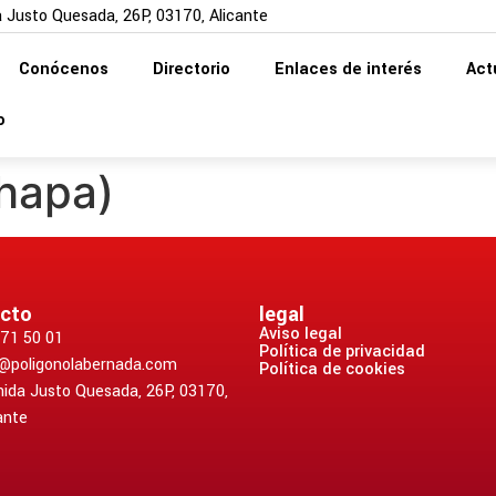
 Justo Quesada, 26P, 03170, Alicante
Conócenos
Directorio
Enlaces de interés
Act
o
hapa)
cto
legal
Aviso legal
71 50 01
Política de privacidad
o@poligonolabernada.com
Política de cookies
ida Justo Quesada, 26P, 03170,
ante