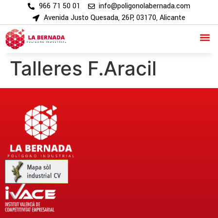
966 71 50 01
info@poligonolabernada.com
Avenida Justo Quesada, 26P, 03170, Alicante
Talleres F.Aracil